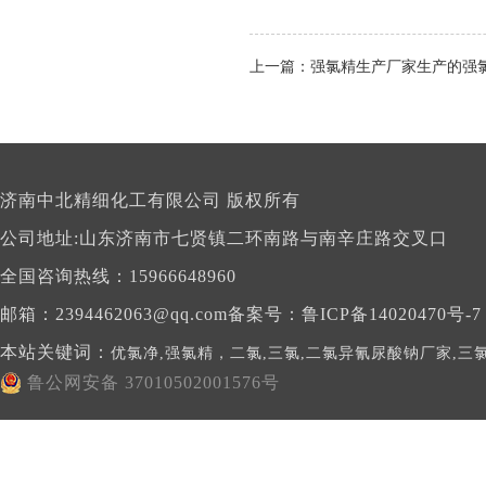
上一篇：强氯精生产厂家生产的强氯
济南中北精细化工有限公司 版权所有
公司地址:
山东济南市七贤镇二环南路与南辛庄路交叉口
全国咨询热线：15966648960
邮箱：2394462063@qq.com备案号：
鲁ICP备14020470号-7
本站关键词：
优氯净,强氯精，二氯,三氯,二氯异氰尿酸钠厂家,三
鲁公网安备 37010502001576号