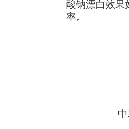
酸
钠
漂白效果
率。
中