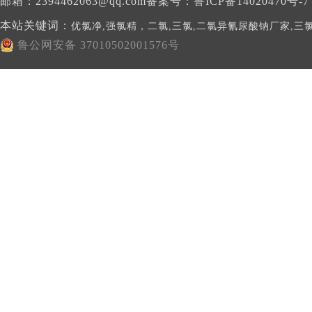
邮箱：2394462063@qq.com备案号：
鲁ICP备14020470号-7
本站关键词：
优氯净,强氯精，二氯,三氯,二氯异氰尿酸钠厂家,三
鲁公网安备 37010502001576号